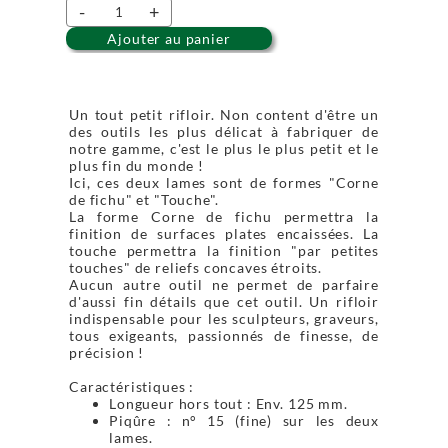
-
+
Ajouter au panier
Un tout petit rifloir. Non content d'être un
des outils les plus délicat à fabriquer de
notre gamme, c'est le plus le plus petit et le
plus fin du monde !
Ici, ces deux lames sont de formes "Corne
de fichu" et "Touche".
La forme Corne de fichu permettra la
finition de surfaces plates encaissées. La
touche permettra la finition "par petites
touches" de reliefs concaves étroits.
Aucun autre outil ne permet de parfaire
d'aussi fin détails que cet outil. Un rifloir
indispensable pour les sculpteurs, graveurs,
tous exigeants, passionnés de finesse, de
précision !
Caractéristiques :
Longueur hors tout : Env. 125 mm.
Piqûre : n° 15 (fine) sur les deux
lames.