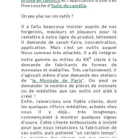
brosse en tampico
et l'application d'une très
fine couche d'
huile de camélia
.
Un peu plus sur ces outils ?
Il a fallu beaucoup insister auprès de nos
forgerons, meuleurs et piqueurs pour le
remettre à notre ligne de produit, tellement
il demande de savoir-faire, concentration,
application. Mais c'est un outils auquel
Nous sommes très attachés. Il a dû intégrer
e
notre gamme au milieu du XX
siècle à la
demande de fabricants de formes de
monnaies et médailles. Très certainement, il
s'agissait même d'une demande des ateliers
de "
la Monnaie de Paris
". On peut se
demander le nombre de pièces de monnaie
ou de médailles que ces outils ont aidé à
créer !
Enfin, remercions une fidèle cliente, dont
les quelques rifloirs médailles, achetés chez
nous il y déjà… très longtemps,
commençaient à montrer quelques signes
d'usure. Cette cliente enthousiaste à insisté
pour que nous relancions la fabrication de
ces outils, puis patienté "un certain temps".
La moindre des choses est que nous la