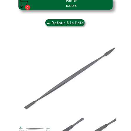
Panier

0.00 €
0
← Retour à la liste