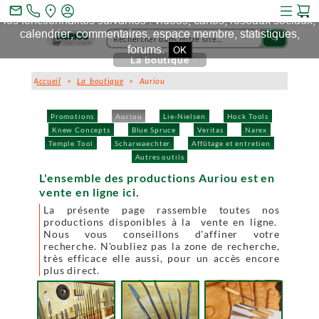
Ce site et des sites tiers qu'il utilise collectent des cookies pour
mail_outline
les fonctionnalités suivantes : vidéos, cartes, réseaux sociaux,
calendrier, commentaires, espace membre, statistiques,
search
forums.
OK
La boutique
Accueil
>
La boutique
> Auriou
Promotions
Auriou
Lie-Nielsen
Hock Tools
Knew Concepts
Blue Spruce
Veritas
Narex
Temple Tool
Scharwaechter
Affûtage et entretien
Autres outils
L'ensemble des productions Auriou est en
vente en ligne ici.
La présente page rassemble toutes nos
productions disponibles à la vente en ligne.
Nous vous conseillons d'affiner votre
recherche. N'oubliez pas la zone de recherche,
très efficace elle aussi, pour un accès encore
plus direct.