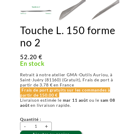
Touche L. 150 forme
no 2
52.20 €
En stock
Retrait à notre atelier GMA-Outils Auriou, à
Saint-Juéry (81160) (Gratuit), Frais de port à
partir de
3.78 €
en France
Frais de port gratuits sur les commandes à
partir de
150.00 €
Livraison estimée le
mar 11 août
ou le
sam 08
août
en livraison rapide.
Quantité :
-
+