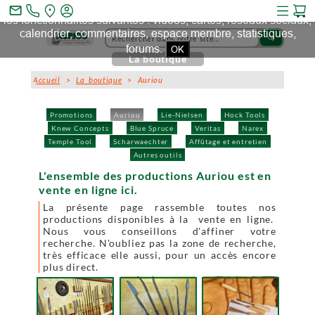
Ce site et des sites tiers qu'il utilise collectent des cookies pour
mail_outline
les fonctionnalités suivantes : vidéos, cartes, réseaux sociaux,
calendrier, commentaires, espace membre, statistiques,
search
forums.
OK
La boutique
Accueil
>
La boutique
> Auriou
Promotions
Auriou
Lie-Nielsen
Hock Tools
Knew Concepts
Blue Spruce
Veritas
Narex
Temple Tool
Scharwaechter
Affûtage et entretien
Autres outils
L'ensemble des productions Auriou est en
vente en ligne ici.
La présente page rassemble toutes nos
productions disponibles à la vente en ligne.
Nous vous conseillons d'affiner votre
recherche. N'oubliez pas la zone de recherche,
très efficace elle aussi, pour un accès encore
plus direct.