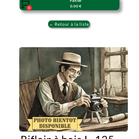
Panier

0.00 €
0
← Retour à la liste