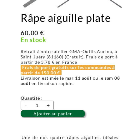
Râpe aiguille plate
60.00 €
En stock
Retrait à notre atelier GMA-Outils Auriou, à
Saint-Juéry (81160) (Gratuit), Frais de port à
partir de
3.78 €
en France
Frais de port gratuits sur les commandes à
partir de
150.00 €
Livraison estimée le
mar 11 août
ou le
sam 08
août
en livraison rapide.
Quantité :
-
+
Ajouter au panier
Une de nos quatre râpes aiguilles, idéales