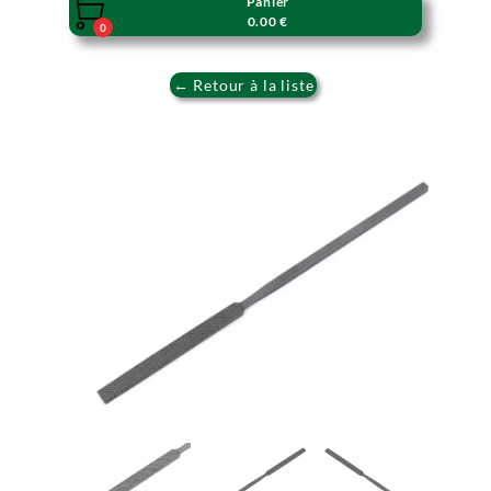
Panier

0.00 €
0
← Retour à la liste