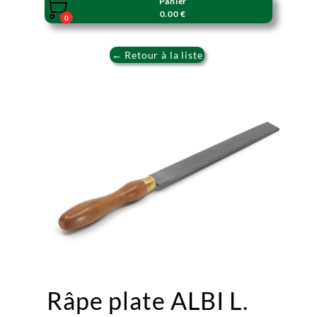
Panier

0.00 €
0
← Retour à la liste
Râpe plate ALBI L.