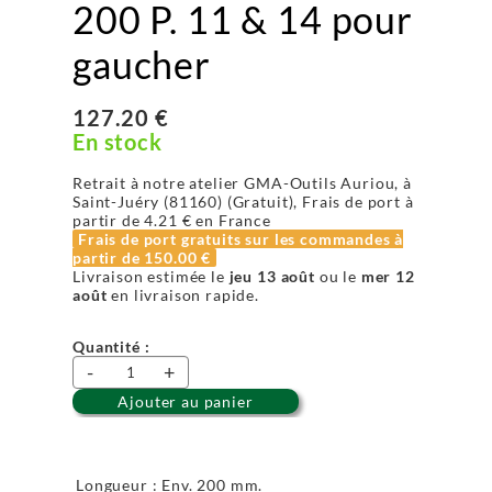
200 P. 11 & 14 pour
gaucher
127.20 €
En stock
Retrait à notre atelier GMA-Outils Auriou, à
Saint-Juéry (81160) (Gratuit), Frais de port à
partir de
4.21 €
en France
Frais de port gratuits sur les commandes à
partir de
150.00 €
Livraison estimée le
jeu 13 août
ou le
mer 12
août
en livraison rapide.
Quantité :
-
+
Ajouter au panier
Longueur : Env. 200 mm.