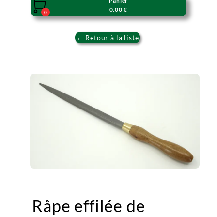
Panier

0.00 €
0
← Retour à la liste
Râpe effilée de