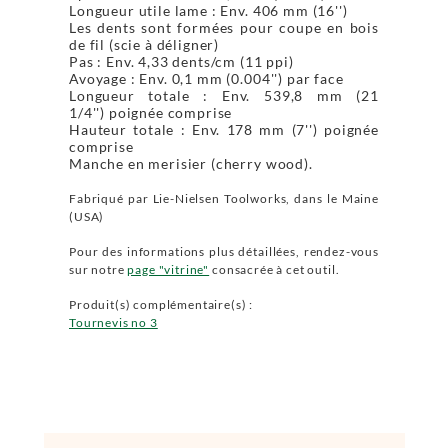
Longueur utile lame : Env. 406 mm (16'')
Les dents sont formées pour coupe en bois
de fil (scie à déligner)
Pas : Env. 4,33 dents/cm (11 ppi)
Avoyage : Env. 0,1 mm (0.004'') par face
Longueur totale : Env. 539,8 mm (21
1/4'') poignée comprise
Hauteur totale : Env. 178 mm (7'') poignée
comprise
Manche en merisier (cherry wood).
Fabriqué par Lie-Nielsen Toolworks, dans le Maine
(USA)
Pour des informations plus détaillées, rendez-vous
sur notre
page "vitrine"
consacrée à cet outil.
Produit(s) complémentaire(s) :
Tournevis no 3