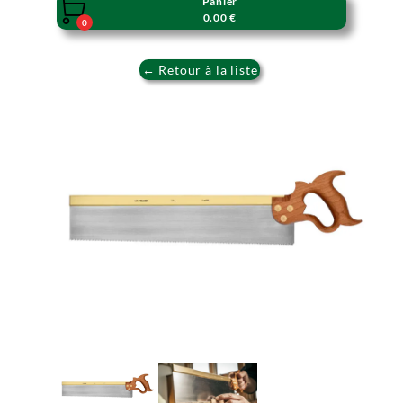
Panier

0.00 €
0
← Retour à la liste