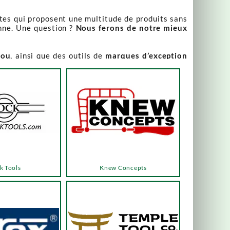
stes qui proposent une multitude de produits sans
nne. Une question ?
Nous ferons de notre mieux
iou
, ainsi que des outils de
marques d’exception
our leur qualité irréprochable
.
rix attractifs, toujours expliqués. Vous pouvez y
varier, alors n’hésitez pas à nous contacter pour
es menus ou les boutons dédiés, qui vous mèneront
k Tools
Knew Concepts