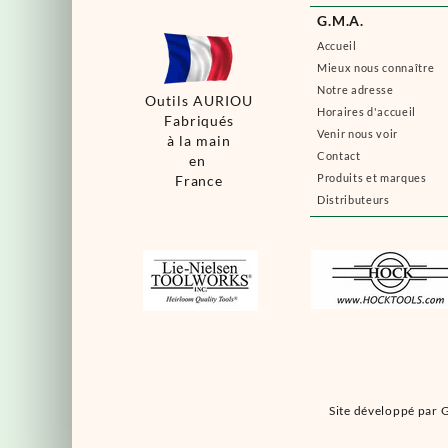
G.M.A.
Accueil
Mieux nous connaître
Notre adresse
Outils AURIOU
Horaires d'accueil
Fabriqués
Venir nous voir
à la main
Contact
en
Produits et marques
France
Distributeurs
Site développé par G