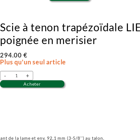
Scie à tenon trapézoïdale L
poignée en merisier
294.00 €
Plus qu'un seul article
-
+
Acheter
ant de la lame et env. 92,1 mm (3-5/8'') au talon.