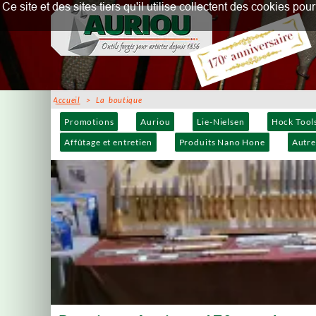
Ce site et des sites tiers qu'il utilise collectent des cookies p
Accueil
> La boutique
Promotions
Auriou
Lie-Nielsen
Hock Tool
Affûtage et entretien
Produits Nano Hone
Autre