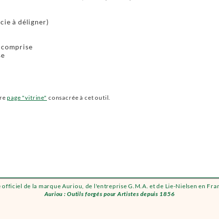
cie à déligner)
e comprise
se
tre
page "vitrine"
consacrée à cet outil.
e officiel de la marque Auriou, de l'entreprise G.M.A. et de Lie-Nielsen en Fra
Auriou : Outils forgés pour Artistes depuis 1856