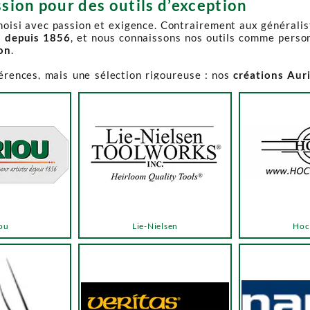
sion pour des outils d’exception
choisi avec passion et exigence. Contrairement aux générali
s depuis 1856
, et nous connaissons nos outils comme perso
ion
.
férences, mais une sélection rigoureuse : nos
créations Aur
e-Spruce Toolworks, Knew Concepts, Temple Tool,
reconnues p
t en permanence accessible et propose des produits à des p
.
ns activement à son réapprovisionnement. Les délais peuvent 
e notre catalogue. Pour affiner votre recherche, utilisez l
ou
Lie-Nielsen
Hoc