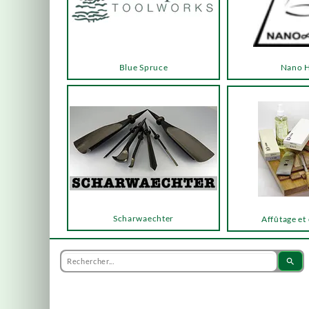
Blue Spruce
Nano 
Scharwaechter
Affûtage et
search