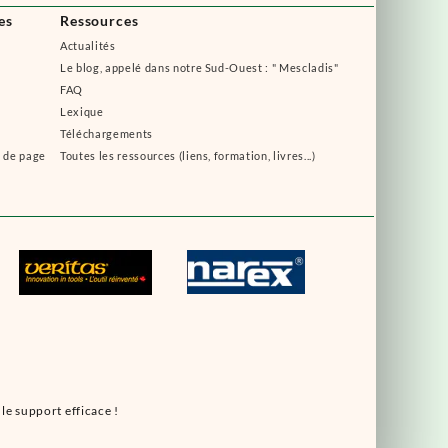
es
Ressources
Actualités
Le blog, appelé dans notre Sud-Ouest : " Mescladis"
FAQ
Lexique
Téléchargements
s de page
Toutes les ressources (liens, formation, livres...)
le support efficace !