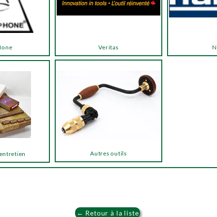
Hone
Veritas
N
Autres outils
 entretien
← Retour à la liste