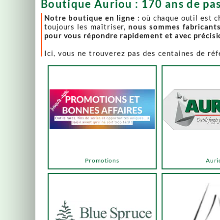
Boutique Auriou : 170 ans de pas
Notre boutique en ligne :
où chaque outil est 
toujours les maîtriser,
nous sommes fabricant
pour vous répondre rapidement et avec précis
Ici, vous ne trouverez pas des centaines de ré
comme Lie-Nielsen, Hock Tools, Nano Hone, Blu
Notre page "Promotions" (ou bonnes affaires) es
accéder via les menus ou les boutons ci-dessous
Un produit en rupture de stock ? Nous travaillo
en savoir plus.
En bas de cette page, découvrez l’intégralité d
vers des sélections adaptées à vos besoins.
Promotions
Auri