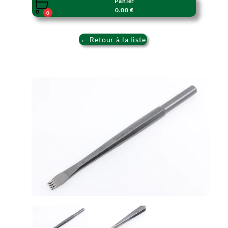
Panier

0.00 €
0
← Retour à la liste