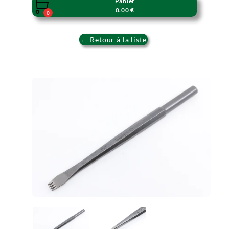
Panier

0.00 €
0
← Retour à la liste