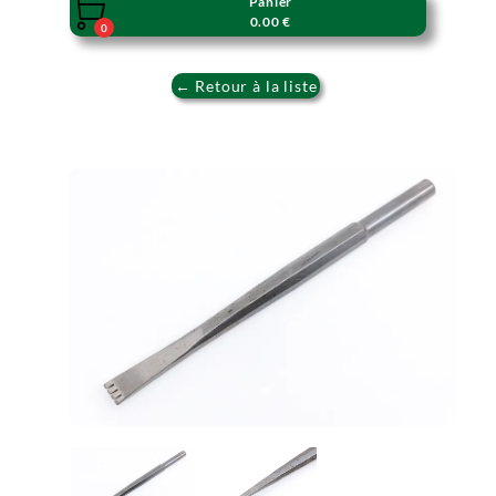
Panier

0.00 €
0
← Retour à la liste