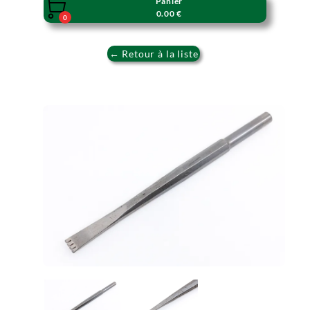
Panier

0.00 €
0
← Retour à la liste