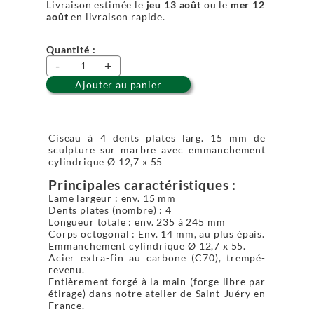
Livraison estimée le
jeu 13 août
ou le
mer 12
août
en livraison rapide.
Quantité :
-
+
Ajouter au panier
Ciseau à 4 dents plates larg. 15 mm de
sculpture sur marbre avec emmanchement
cylindrique Ø 12,7 x 55
Principales caractéristiques :
Lame largeur : env. 15 mm
Dents plates (nombre) : 4
Longueur totale : env. 235 à 245 mm
Corps octogonal : Env. 14 mm, au plus épais.
Emmanchement cylindrique Ø 12,7 x 55.
Acier extra-fin au carbone (C70), trempé-
revenu.
Entièrement forgé à la main (forge libre par
étirage) dans notre atelier de Saint-Juéry en
France.