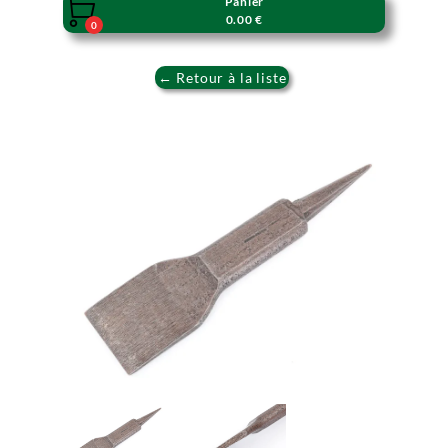
Panier

0.00 €
0
← Retour à la liste