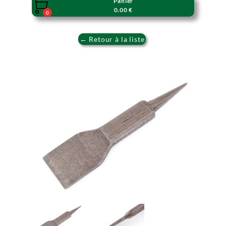
Panier

0.00 €
0
← Retour à la liste