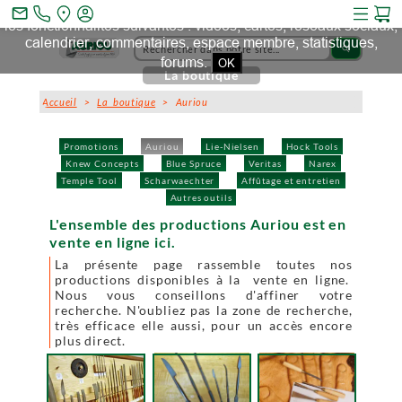
Ce site et des sites tiers qu'il utilise collectent des cookies pour
mail_outline
les fonctionnalités suivantes : vidéos, cartes, réseaux sociaux,
calendrier, commentaires, espace membre, statistiques,
search
forums.
OK
La boutique
Accueil
>
La boutique
> Auriou
Promotions
Auriou
Lie-Nielsen
Hock Tools
Knew Concepts
Blue Spruce
Veritas
Narex
Temple Tool
Scharwaechter
Affûtage et entretien
Autres outils
L'ensemble des productions Auriou est en
vente en ligne ici.
La présente page rassemble toutes nos
productions disponibles à la vente en ligne.
Nous vous conseillons d'affiner votre
recherche. N'oubliez pas la zone de recherche,
très efficace elle aussi, pour un accès encore
plus direct.