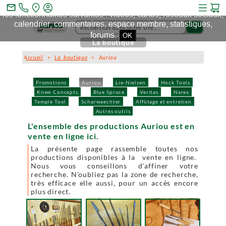
Ce site et des sites tiers qu'il utilise collectent des cookies pour
mail_outline
les fonctionnalités suivantes : vidéos, cartes, réseaux sociaux,
calendrier, commentaires, espace membre, statistiques,
search
forums.
OK
La boutique
Accueil
>
La boutique
> Auriou
Promotions
Auriou
Lie-Nielsen
Hock Tools
Knew Concepts
Blue Spruce
Veritas
Narex
Temple Tool
Scharwaechter
Affûtage et entretien
Autres outils
L'ensemble des productions Auriou est en
vente en ligne ici.
La présente page rassemble toutes nos
productions disponibles à la vente en ligne.
Nous vous conseillons d'affiner votre
recherche. N'oubliez pas la zone de recherche,
très efficace elle aussi, pour un accès encore
plus direct.