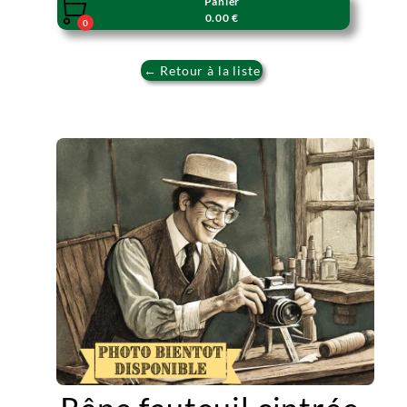
Panier

0.00 €
0
← Retour à la liste