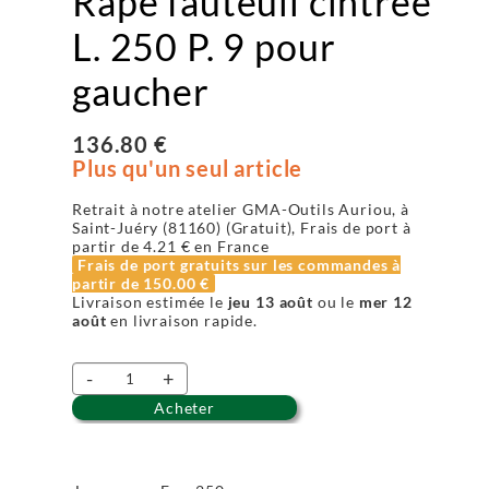
Râpe fauteuil cintrée
L. 250 P. 9 pour
gaucher
136.80 €
Plus qu'un seul article
Retrait à notre atelier GMA-Outils Auriou, à
Saint-Juéry (81160) (Gratuit), Frais de port à
partir de
4.21 €
en France
Frais de port gratuits sur les commandes à
partir de
150.00 €
Livraison estimée le
jeu 13 août
ou le
mer 12
août
en livraison rapide.
-
+
Acheter