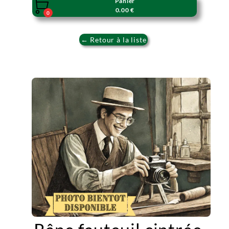
Panier

0.00 €
0
← Retour à la liste