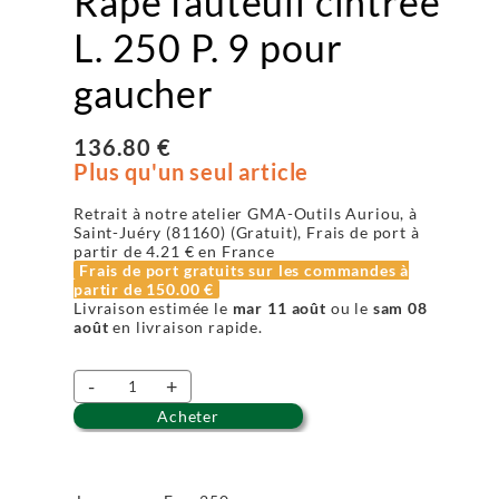
Râpe fauteuil cintrée
L. 250 P. 9 pour
gaucher
136.80 €
Plus qu'un seul article
Retrait à notre atelier GMA-Outils Auriou, à
Saint-Juéry (81160) (Gratuit), Frais de port à
partir de
4.21 €
en France
Frais de port gratuits sur les commandes à
partir de
150.00 €
Livraison estimée le
mar 11 août
ou le
sam 08
août
en livraison rapide.
-
+
Acheter