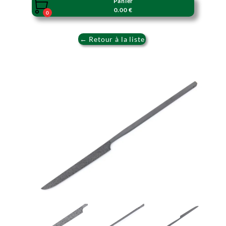
Panier

0.00 €
0
← Retour à la liste