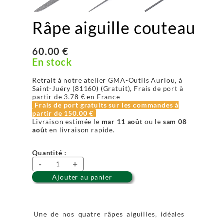
Râpe aiguille couteau
60.00 €
En stock
Retrait à notre atelier GMA-Outils Auriou, à
Saint-Juéry (81160) (Gratuit), Frais de port à
partir de
3.78 €
en France
Frais de port gratuits sur les commandes à
partir de
150.00 €
Livraison estimée le
mar 11 août
ou le
sam 08
août
en livraison rapide.
Quantité :
-
+
Ajouter au panier
Une de nos quatre râpes aiguilles, idéales