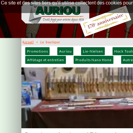
Ce site et des sites tiers qu'il utilise collectent des cookies p
Accueil
> La boutique
Promotions
Auriou
Lie-Nielsen
Hock Tool
Affûtage et entretien
Produits Nano Hone
Autre