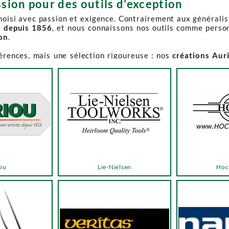
sion pour des outils d’exception
choisi avec passion et exigence. Contrairement aux générali
s depuis 1856
, et nous connaissons nos outils comme perso
ion
.
férences, mais une sélection rigoureuse : nos
créations Aur
e-Spruce Toolworks, Knew Concepts, Temple Tool,
reconnues p
t en permanence accessible et propose des produits à des p
.
ns activement à son réapprovisionnement. Les délais peuvent 
e notre catalogue. Pour affiner votre recherche, utilisez l
ou
Lie-Nielsen
Hoc