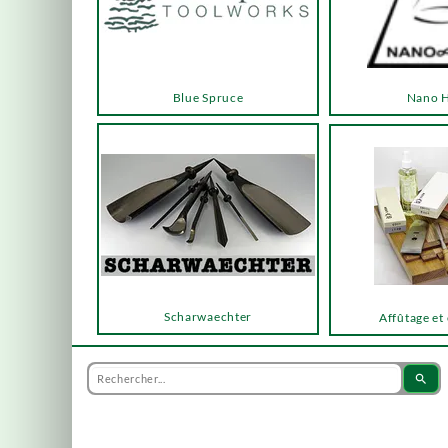
Blue Spruce
Nano 
Scharwaechter
Affûtage et
search