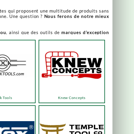
stes qui proposent une multitude de produits sans
nne. Une question ?
Nous ferons de notre mieux
iou
, ainsi que des outils de
marques d’exception
our leur qualité irréprochable
.
rix attractifs, toujours expliqués. Vous pouvez y
varier, alors n’hésitez pas à nous contacter pour
es menus ou les boutons dédiés, qui vous mèneront
k Tools
Knew Concepts