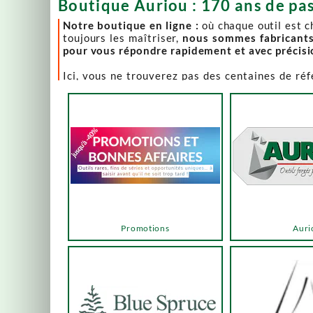
Boutique Auriou : 170 ans de pas
Notre boutique en ligne :
où chaque outil est 
toujours les maîtriser,
nous sommes fabricant
pour vous répondre rapidement et avec précis
Ici, vous ne trouverez pas des centaines de ré
comme Lie-Nielsen, Hock Tools, Nano Hone, Blu
Notre page "Promotions" (ou bonnes affaires) es
accéder via les menus ou les boutons ci-dessous
Un produit en rupture de stock ? Nous travaillo
en savoir plus.
En bas de cette page, découvrez l’intégralité d
vers des sélections adaptées à vos besoins.
Promotions
Auri