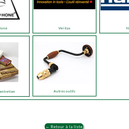
Hone
Veritas
N
Autres outils
 entretien
← Retour à la liste