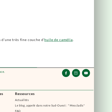
n d'une très fine couche d'
huile de camélia
.
nce.



es
Ressources
Actualités
Le blog, appelé dans notre Sud-Ouest : " Mescladis"
FAQ