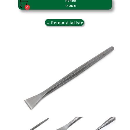
Panier

0.00 €
0
← Retour à la liste