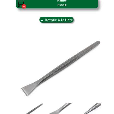
Panier

0.00 €
0
← Retour à la liste