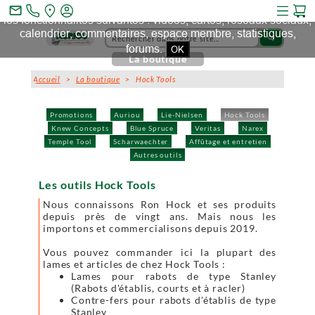
Ce site et des sites tiers qu'il utilise collectent des cookies pour
mail_outline
les fonctionnalités suivantes : vidéos, cartes, réseaux sociaux,
calendrier, commentaires, espace membre, statistiques,
search
forums.
OK
La boutique
Accueil
>
La boutique
> Hock Tools
Promotions
Auriou
Lie-Nielsen
Hock Tools
Knew Concepts
Blue Spruce
Veritas
Narex
Temple Tool
Scharwaechter
Affûtage et entretien
Autres outils
Les outils Hock Tools
Nous connaissons Ron Hock et ses produits
depuis près de vingt ans. Mais nous les
importons et commercialisons depuis 2019.
Vous pouvez commander ici la plupart des
lames et articles de chez Hock Tools :
Lames pour rabots de type Stanley
(Rabots d'établis, courts et à racler)
Contre-fers pour rabots d'établis de type
Stanley