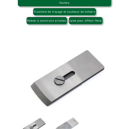
Stanley
Tranchets de traçage et couteaux de luthiers
Rabots à construire et lames
Lame pour affiloir Hock