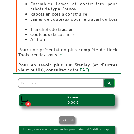
Ensembles Lames et contre-fers pour
rabots de type Krenov
Rabots en bois à construire
Lames de couteaux pour le travail du bois
:
Tranchets de traçage
Couteaux de Luthiers
Affiloir
Pour une présentation plus complète de Hock
Tools, rendez-vous
ici
.
Pour en savoir plus sur Stanley (et d'autres
vieux outils), consultez notre
FAQ
.
search
Panier

0.00 €
0
Hock Tools
Lames, contrefers et ensembles pour rabots d'établis de type