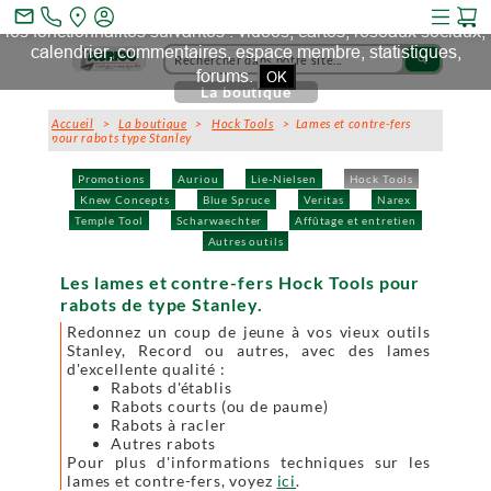
Ce site et des sites tiers qu'il utilise collectent des cookies pour
mail_outline
les fonctionnalités suivantes : vidéos, cartes, réseaux sociaux,
calendrier, commentaires, espace membre, statistiques,
search
forums.
OK
La boutique
Accueil
>
La boutique
>
Hock Tools
> Lames et contre-fers
pour rabots type Stanley
Promotions
Auriou
Lie-Nielsen
Hock Tools
Knew Concepts
Blue Spruce
Veritas
Narex
Temple Tool
Scharwaechter
Affûtage et entretien
Autres outils
Les lames et contre-fers Hock Tools pour
rabots de type Stanley.
Redonnez un coup de jeune à vos vieux outils
Stanley, Record ou autres, avec des lames
d'excellente qualité :
Rabots d'établis
Rabots courts (ou de paume)
Rabots à racler
Autres rabots
Pour plus d'informations techniques sur les
lames et contre-fers, voyez
ici
.