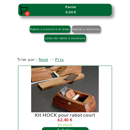
Panier

0.00 €
0
Rabots à construire et lames
Rabots à construire
Lames de rabots à construire
Trier par :
Nom
-
Prix
Kit HOCK pour rabot court
62.40 €
En stock
Acheter