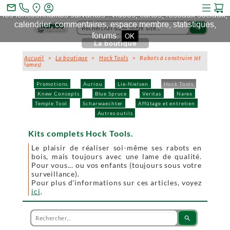
Ce site et des sites tiers qu'il utilise collectent des cookies pour
mail_outline
les fonctionnalités suivantes : vidéos, cartes, réseaux sociaux,
calendrier, commentaires, espace membre, statistiques,
search
forums.
OK
La boutique
Accueil
>
La boutique
>
Hock Tools
> Rabots à construire (et
lames)
Promotions
Auriou
Lie-Nielsen
Hock Tools
Knew Concepts
Blue Spruce
Veritas
Narex
Temple Tool
Scharwaechter
Affûtage et entretien
Autres outils
Kits complets Hock Tools.
Le plaisir de réaliser soi-même ses rabots en
bois, mais toujours avec une lame de qualité.
Pour vous... ou vos enfants (toujours sous votre
surveillance).
Pour plus d'informations sur ces articles, voyez
ici
.
search