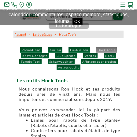
Ce site et des sites tiers qu'il utilise collectent des cookies pour
mail_outline
les fonctionnalités suivantes : vidéos, cartes, réseaux sociaux,
calendrier, commentaires, espace membre, statistiques,
search
forums.
OK
La boutique
Accueil
>
La boutique
> Hock Tools
Promotions
Auriou
Lie-Nielsen
Hock Tools
Knew Concepts
Blue Spruce
Veritas
Narex
Temple Tool
Scharwaechter
Affûtage et entretien
Autres outils
Les outils Hock Tools
Nous connaissons Ron Hock et ses produits
depuis près de vingt ans. Mais nous les
importons et commercialisons depuis 2019.
Vous pouvez commander ici la plupart des
lames et articles de chez Hock Tools :
Lames pour rabots de type Stanley
(Rabots d'établis, courts et à racler)
Contre-fers pour rabots d'établis de type
Stanley