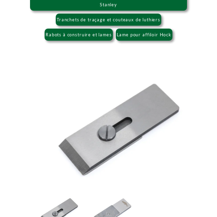
Stanley
Tranchets de traçage et couteaux de luthiers
Rabots à construire et lames
Lame pour affiloir Hock