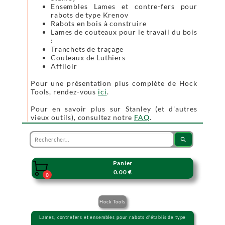
Ensembles Lames et contre-fers pour
rabots de type Krenov
Rabots en bois à construire
Lames de couteaux pour le travail du bois
:
Tranchets de traçage
Couteaux de Luthiers
Affiloir
Pour une présentation plus complète de Hock
Tools, rendez-vous
ici
.
Pour en savoir plus sur Stanley (et d'autres
vieux outils), consultez notre
FAQ
.
search
Panier

0.00 €
0
Hock Tools
Lames, contrefers et ensembles pour rabots d'établis de type