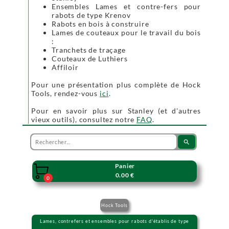
Ensembles Lames et contre-fers pour
rabots de type Krenov
Rabots en bois à construire
Lames de couteaux pour le travail du bois
:
Tranchets de traçage
Couteaux de Luthiers
Affiloir
Pour une présentation plus complète de Hock
Tools, rendez-vous
ici
.
Pour en savoir plus sur Stanley (et d'autres
vieux outils), consultez notre
FAQ
.
search
Panier

0.00 €
0
Hock Tools
Lames, contrefers et ensembles pour rabots d'établis de type