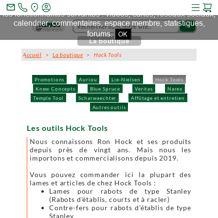
Ce site et des sites tiers qu'il utilise collectent des cookies pour
mail_outline
les fonctionnalités suivantes : vidéos, cartes, réseaux sociaux,
calendrier, commentaires, espace membre, statistiques,
search
forums.
OK
La boutique
Accueil
>
La boutique
> Hock Tools
Promotions
Auriou
Lie-Nielsen
Hock Tools
Knew Concepts
Blue Spruce
Veritas
Narex
Temple Tool
Scharwaechter
Affûtage et entretien
Autres outils
Les outils Hock Tools
Nous connaissons Ron Hock et ses produits
depuis près de vingt ans. Mais nous les
importons et commercialisons depuis 2019.
Vous pouvez commander ici la plupart des
lames et articles de chez Hock Tools :
Lames pour rabots de type Stanley
(Rabots d'établis, courts et à racler)
Contre-fers pour rabots d'établis de type
Stanley