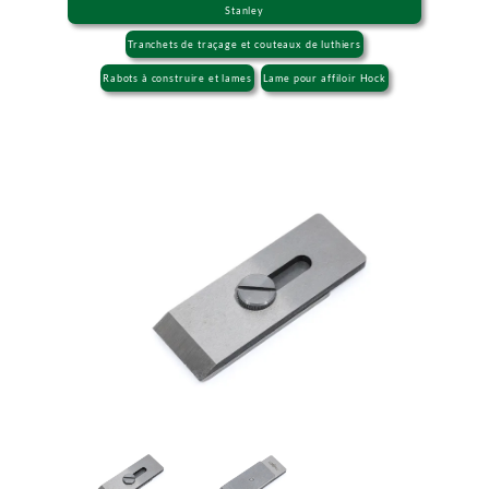
Stanley
Tranchets de traçage et couteaux de luthiers
Rabots à construire et lames
Lame pour affiloir Hock