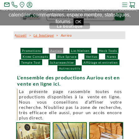
Ce site et des sites tiers qu'il utilise collectent des cookies pour
mail_outline
les fonctionnalités suivantes : vidéos, cartes, réseaux sociaux,
calendrier, commentaires, espace membre, statistiques,
search
forums.
OK
La boutique
Accueil
>
La boutique
> Auriou
Promotions
Auriou
Lie-Nielsen
Hock Tools
Knew Concepts
Blue Spruce
Veritas
Narex
Temple Tool
Scharwaechter
Affûtage et entretien
Autres outils
L'ensemble des productions Auriou est en
vente en ligne ici.
La présente page rassemble toutes nos
productions disponibles à la vente en ligne.
Nous vous conseillons d'affiner votre
recherche. N'oubliez pas la zone de recherche,
très efficace elle aussi, pour un accès encore
plus direct.