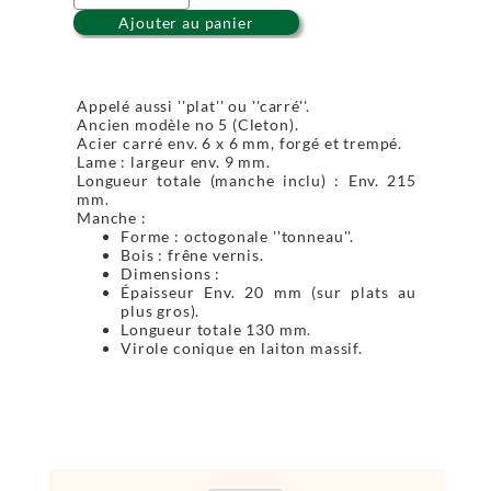
Ajouter au panier
Appelé aussi ''plat'' ou ''carré''.
Ancien modèle no 5 (Cleton).
Acier carré env. 6 x 6 mm, forgé et trempé.
Lame : largeur env. 9 mm.
Longueur totale (manche inclu) : Env. 215
mm.
Manche :
Forme : octogonale ''tonneau''.
Bois : frêne vernis.
Dimensions :
Épaisseur Env. 20 mm (sur plats au
plus gros).
Longueur totale 130 mm.
Virole conique en laiton massif.