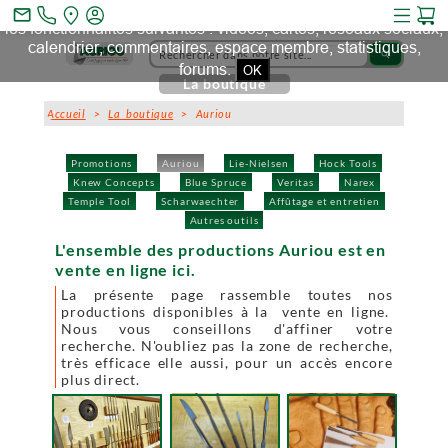
Ce site et des sites tiers qu'il utilise collectent des cookies pour
mail_outline
les fonctionnalités suivantes : vidéos, cartes, réseaux sociaux,
calendrier, commentaires, espace membre, statistiques,
search
forums.
OK
La boutique
Accueil
>
La boutique
> Auriou
Promotions
Auriou
Lie-Nielsen
Hock Tools
Knew Concepts
Blue Spruce
Veritas
Narex
Temple Tool
Scharwaechter
Affûtage et entretien
Autres outils
L'ensemble des productions Auriou est en
vente en ligne ici.
La présente page rassemble toutes nos
productions disponibles à la vente en ligne.
Nous vous conseillons d'affiner votre
recherche. N'oubliez pas la zone de recherche,
très efficace elle aussi, pour un accès encore
plus direct.