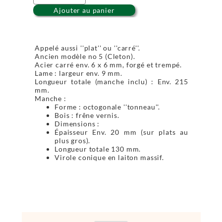
Ajouter au panier
Appelé aussi ''plat'' ou ''carré''.
Ancien modèle no 5 (Cleton).
Acier carré env. 6 x 6 mm, forgé et trempé.
Lame : largeur env. 9 mm.
Longueur totale (manche inclu) : Env. 215
mm.
Manche :
Forme : octogonale ''tonneau''.
Bois : frêne vernis.
Dimensions :
Épaisseur Env. 20 mm (sur plats au
plus gros).
Longueur totale 130 mm.
Virole conique en laiton massif.