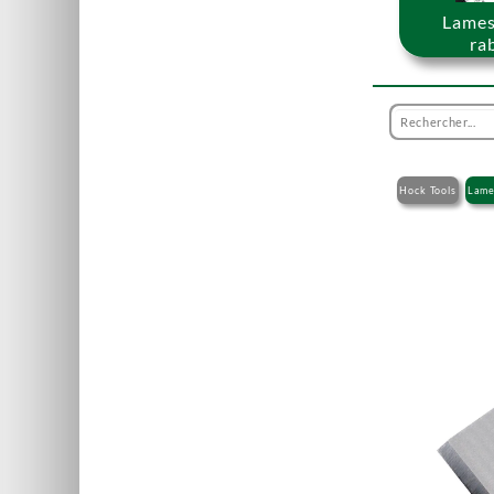
Lames
ra
Hock Tools
Lame