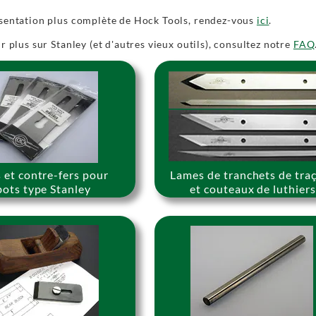
sentation plus complète de Hock Tools, rendez-vous
ici
.
r plus sur Stanley (et d'autres vieux outils), consultez notre
FAQ
 et contre-fers pour
Lames de tranchets de tra
bots type Stanley
et couteaux de luthier
.
.