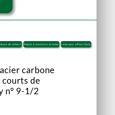
r
uteaux de luthiers
Rabots à construire et lames
Lame pour affiloir Hock
acier carbone
 courts de
y n° 9-1/2