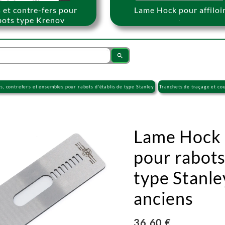
 et contre-fers pour
Lame Hock pour affiloi
bots type Krenov
.
.
search
s, contrefers et ensembles pour rabots d'établis de type Stanley
Tranchets de traçage et co
Lame Hock 
pour rabots
type Stanle
anciens
36.60 €