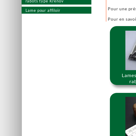
rabots type Krenov
Pour une pré
Lame pour affiloir
Pour en savoi
Lames
ra