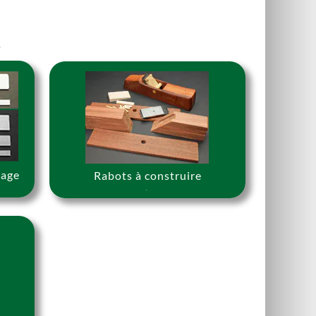
.
çage
Rabots à construire
s
.