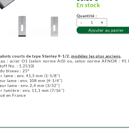
En stock
Quantité :
-
+
Ajouter au panier
abots courts de type Stanley 9-1/2,
modèles les plus anciens
.
iau : acier O1 (selon norme AISI ou, selon norme AFNOR : 9
off No. : 1.2510)
du biseau : 25°
r lame : env. 41,3 mm (1-5/8'')
ur lame : env. 108 mm (4-1/4'')
eur lame : env. 2,4 mm (3/32'')
r lumière : env. 11,1 mm (7/16'')
qué en France