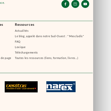
nce.



es
Ressources
Actualités
Le blog, appelé dans notre Sud-Ouest : " Mescladis"
FAQ
Lexique
Téléchargements
s de page
Toutes les ressources (liens, formation, livres...)