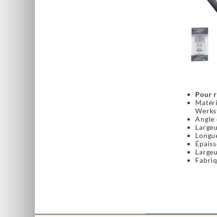
Pour r
Matér
Werkst
Angle 
Largeu
Longue
Épaiss
Largeu
Fabri