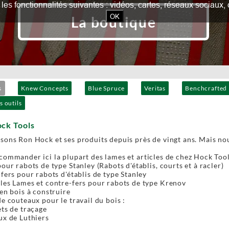
our les fonctionnalités suivantes : vidéos, cartes, réseaux socia
OK
La boutique
s
Knew Concepts
Blue Spruce
Veritas
Benchcrafted
s outils
ock Tools
sons Ron Hock et ses produits depuis près de vingt ans. Mais no
ommander ici la plupart des lames et articles de chez Hock Tool
our rabots de type Stanley (Rabots d'établis, courts et à racler)
fers pour rabots d'établis de type Stanley
es Lames et contre-fers pour rabots de type Krenov
en bois à construire
e couteaux pour le travail du bois :
ts de traçage
x de Luthiers