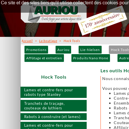
Ce site et des sites tiers qu'il utilise collectent des cookies p
Accueil
>
La boutique
> Hock Tools
Promotions
Auriou
Lie-Nielsen
Hock Tool
Affûtage et entretien
Produits Nano Hone
Autre
Les outils H
Hock Tools
Nous connais
Vous pouvez c
Lames et contre-fers pour
Lames p
rabots type Stanley
Contre-
Ensembl
Tranchets de traçage,
Rabots 
couteaux de luthiers
Lames d
Rabots à construire (et lames)
Tranche
Couteau
Lames et contre-fers pour
Affiloir