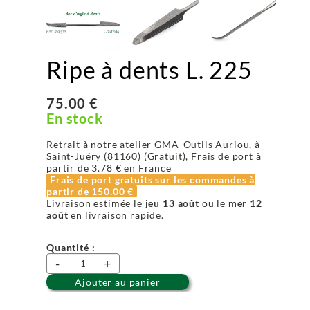
Ripe à dents L. 225
75.00 €
En stock
Retrait à notre atelier GMA-Outils Auriou, à
Saint-Juéry (81160) (Gratuit), Frais de port à
partir de
3.78 €
en France
Frais de port gratuits sur les commandes à
partir de
150.00 €
Livraison estimée le
jeu 13 août
ou le
mer 12
août
en livraison rapide.
Quantité :
-
+
Ajouter au panier