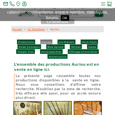
Ce site et des sites tiers qu'il utilise collectent des cookies pour
mail_outline
les fonctionnalités suivantes : vidéos, cartes, réseaux sociaux,
calendrier, commentaires, espace membre, statistiques,
search
forums.
OK
La boutique
Accueil
>
La boutique
> Auriou
Promotions
Auriou
Lie-Nielsen
Hock Tools
Knew Concepts
Blue Spruce
Veritas
Narex
Temple Tool
Scharwaechter
Affûtage et entretien
Autres outils
L'ensemble des productions Auriou est en
vente en ligne ici.
La présente page rassemble toutes nos
productions disponibles à la vente en ligne.
Nous vous conseillons d'affiner votre
recherche. N'oubliez pas la zone de recherche,
très efficace elle aussi, pour un accès encore
plus direct.