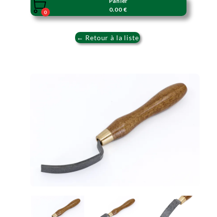
Panier

0.00 €
0
← Retour à la liste