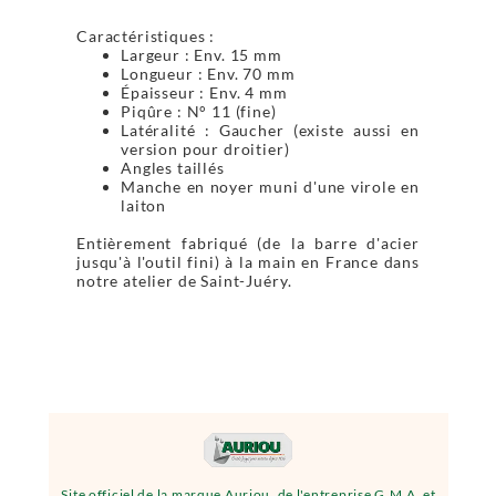
Caractéristiques :
Largeur : Env. 15 mm
Longueur : Env. 70 mm
Épaisseur : Env. 4 mm
Piqûre : N° 11 (fine)
Latéralité : Gaucher (existe aussi en
version pour droitier)
Angles taillés
Manche en noyer muni d'une virole en
laiton
Entièrement fabriqué (de la barre d'acier
jusqu'à l'outil fini) à la main en France dans
notre atelier de Saint-Juéry.
Site officiel de la marque Auriou, de l'entreprise G.M.A. et