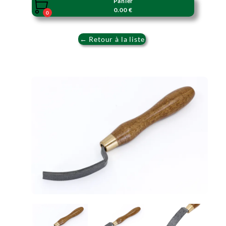
Panier

0.00 €
0
← Retour à la liste