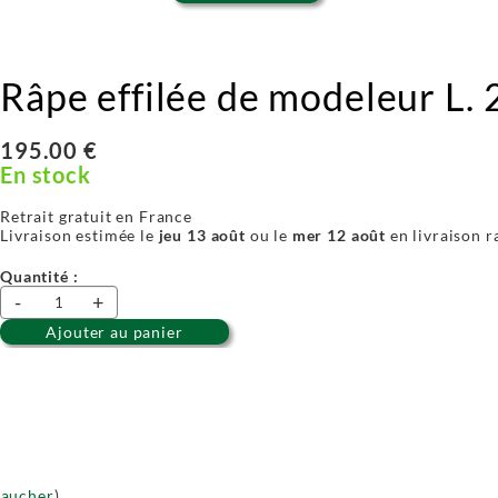
Râpe effilée de modeleur L. 
195.00 €
En stock
Retrait gratuit en France
Livraison estimée le
jeu 13 août
ou le
mer 12 août
en livraison r
Quantité :
-
+
Ajouter au panier
gaucher
).