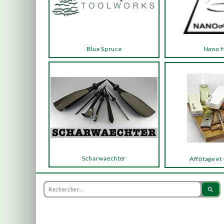
Blue Spruce
Nano 
Scharwaechter
Affûtage et
search