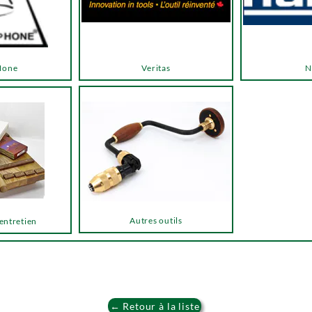
Hone
Veritas
N
Autres outils
 entretien
← Retour à la liste