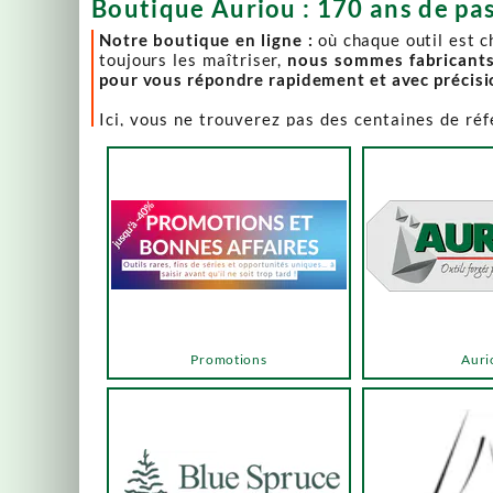
Boutique Auriou : 170 ans de pas
Notre boutique en ligne :
où chaque outil est 
toujours les maîtriser,
nous sommes fabricant
pour vous répondre rapidement et avec précis
Ici, vous ne trouverez pas des centaines de ré
comme Lie-Nielsen, Hock Tools, Nano Hone, Blu
Notre page "Promotions" (ou bonnes affaires) es
accéder via les menus ou les boutons ci-dessous
Un produit en rupture de stock ? Nous travaillo
en savoir plus.
En bas de cette page, découvrez l’intégralité d
vers des sélections adaptées à vos besoins.
Promotions
Auri