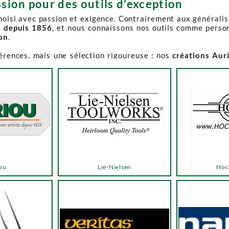
sion pour des outils d’exception
choisi avec passion et exigence. Contrairement aux générali
s depuis 1856
, et nous connaissons nos outils comme perso
ion
.
férences, mais une sélection rigoureuse : nos
créations Aur
e-Spruce Toolworks, Knew Concepts, Temple Tool,
reconnues p
t en permanence accessible et propose des produits à des p
.
ns activement à son réapprovisionnement. Les délais peuvent 
e notre catalogue. Pour affiner votre recherche, utilisez l
ou
Lie-Nielsen
Hoc