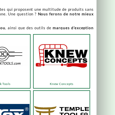
stes qui proposent une multitude de produits sans
nne. Une question ?
Nous ferons de notre mieux
iou
, ainsi que des outils de
marques d’exception
our leur qualité irréprochable
.
rix attractifs, toujours expliqués. Vous pouvez y
varier, alors n’hésitez pas à nous contacter pour
es menus ou les boutons dédiés, qui vous mèneront
k Tools
Knew Concepts