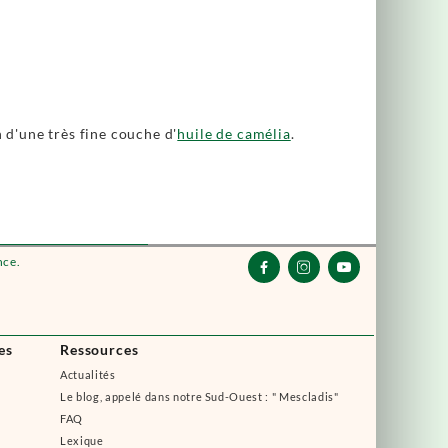
n d'une très fine couche d'
huile de camélia
.
nce.



es
Ressources
Actualités
Le blog, appelé dans notre Sud-Ouest : " Mescladis"
FAQ
Lexique