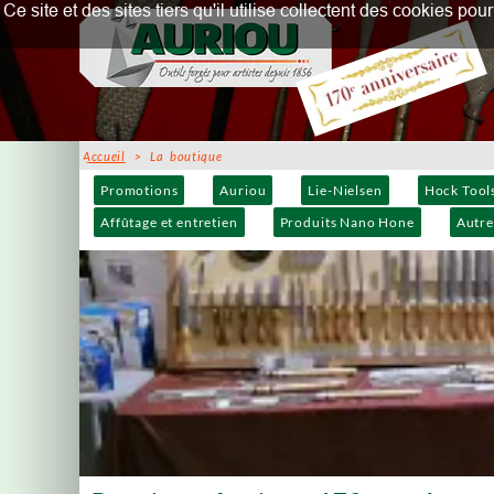
Ce site et des sites tiers qu'il utilise collectent des cookies p
Accueil
> La boutique
Promotions
Auriou
Lie-Nielsen
Hock Tool
Affûtage et entretien
Produits Nano Hone
Autre