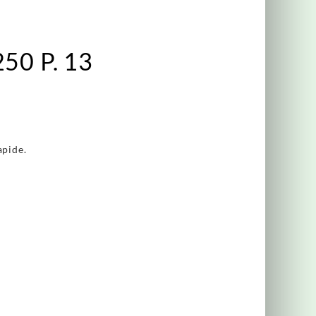
250 P. 13
apide.