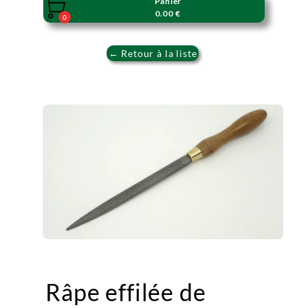
Panier

0.00 €
0
← Retour à la liste
Râpe effilée de