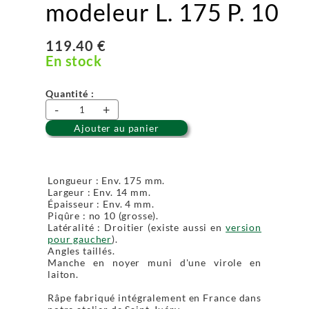
modeleur L. 175 P. 10
119.40 €
En stock
Quantité :
-
+
Ajouter au panier
Longueur : Env. 175 mm.
Largeur : Env. 14 mm.
Épaisseur : Env. 4 mm.
Piqûre : no 10 (grosse).
Latéralité : Droitier (existe aussi en
version
pour gaucher
).
Angles taillés.
Manche en noyer muni d'une virole en
laiton.
Râpe fabriqué intégralement en France dans