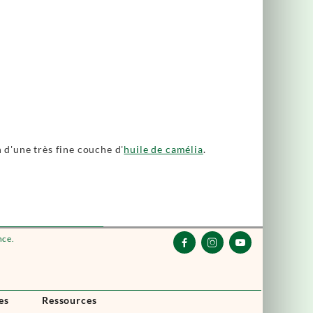
n d'une très fine couche d'
huile de camélia
.
nce.



es
Ressources