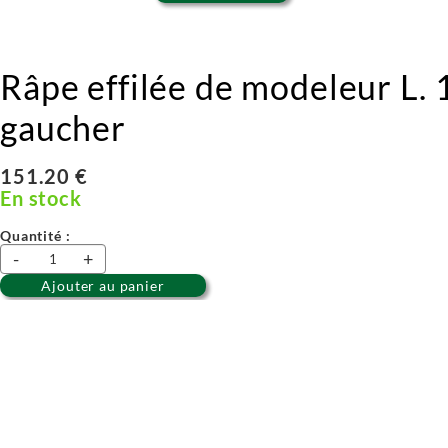
Râpe effilée de modeleur L. 
gaucher
151.20 €
En stock
Quantité :
-
+
Ajouter au panier