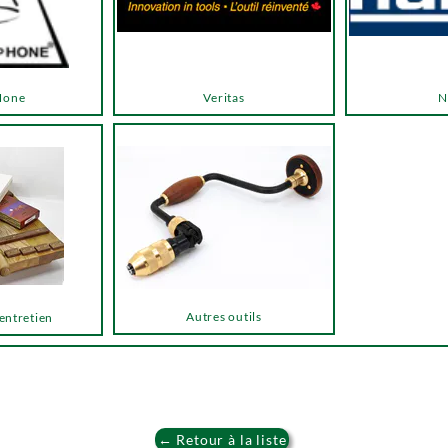
Hone
Veritas
N
Autres outils
 entretien
← Retour à la liste