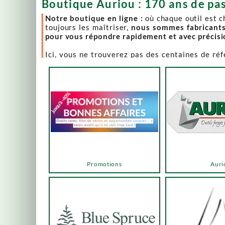
Boutique Auriou : 170 ans de pas
Notre boutique en ligne :
où chaque outil est 
toujours les maîtriser,
nous sommes fabricant
pour vous répondre rapidement et avec précis
Ici, vous ne trouverez pas des centaines de ré
comme Lie-Nielsen, Hock Tools, Nano Hone, Blu
Notre page "Promotions" (ou bonnes affaires) es
accéder via les menus ou les boutons ci-dessous
Un produit en rupture de stock ? Nous travaillo
en savoir plus.
En bas de cette page, découvrez l’intégralité d
vers des sélections adaptées à vos besoins.
Promotions
Auri