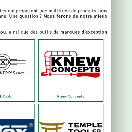
stes qui proposent une multitude de produits sans
nne. Une question ?
Nous ferons de notre mieux
iou
, ainsi que des outils de
marques d’exception
our leur qualité irréprochable
.
rix attractifs, toujours expliqués. Vous pouvez y
varier, alors n’hésitez pas à nous contacter pour
es menus ou les boutons dédiés, qui vous mèneront
k Tools
Knew Concepts