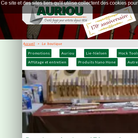
Ce site et des sites tiers qu'il utilise collectent des cookies p
Accueil
> La boutique
Promotions
Auriou
Lie-Nielsen
Hock Tool
Affûtage et entretien
Produits Nano Hone
Autre