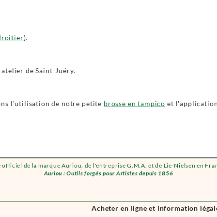
roitier
).
atelier de Saint-Juéry.
s l'utilisation de notre petite
brosse en tampico
et l'applicatio
e officiel de la marque Auriou, de l'entreprise G.M.A. et de Lie-Nielsen en Fra
Auriou : Outils forgés pour Artistes depuis 1856
Acheter en ligne et information légal