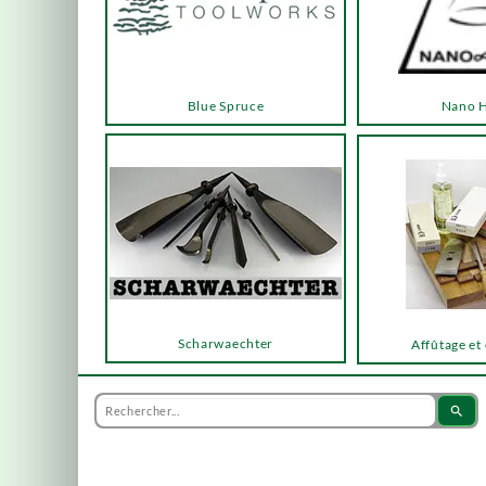
Blue Spruce
Nano 
Scharwaechter
Affûtage et
search