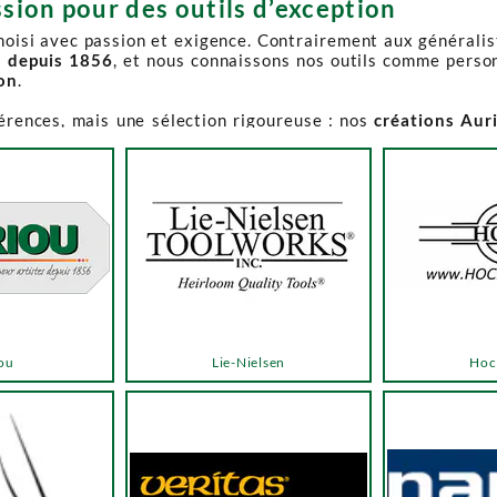
sion pour des outils d’exception
choisi avec passion et exigence. Contrairement aux générali
s depuis 1856
, et nous connaissons nos outils comme perso
ion
.
férences, mais une sélection rigoureuse : nos
créations Aur
e-Spruce Toolworks, Knew Concepts, Temple Tool,
reconnues p
t en permanence accessible et propose des produits à des p
.
ns activement à son réapprovisionnement. Les délais peuvent 
e notre catalogue. Pour affiner votre recherche, utilisez l
ou
Lie-Nielsen
Hoc