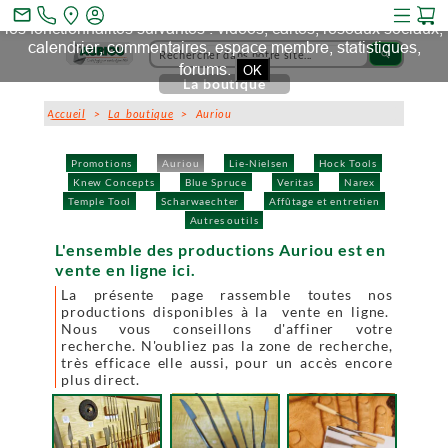
Ce site et des sites tiers qu'il utilise collectent des cookies pour
mail_outline
les fonctionnalités suivantes : vidéos, cartes, réseaux sociaux,
calendrier, commentaires, espace membre, statistiques,
search
forums.
OK
La boutique
Accueil
>
La boutique
> Auriou
Promotions
Auriou
Lie-Nielsen
Hock Tools
Knew Concepts
Blue Spruce
Veritas
Narex
Temple Tool
Scharwaechter
Affûtage et entretien
Autres outils
L'ensemble des productions Auriou est en
vente en ligne ici.
La présente page rassemble toutes nos
productions disponibles à la vente en ligne.
Nous vous conseillons d'affiner votre
recherche. N'oubliez pas la zone de recherche,
très efficace elle aussi, pour un accès encore
plus direct.