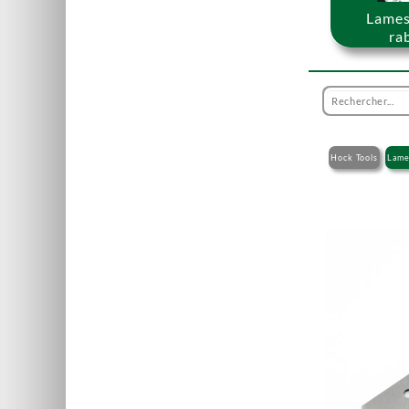
Lames
ra
Hock Tools
Lame