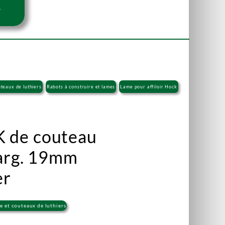
r
uteaux de luthiers
Rabots à construire et lames
Lame pour affiloir Hock
 de couteau
larg. 19mm
er
e et couteaux de luthiers