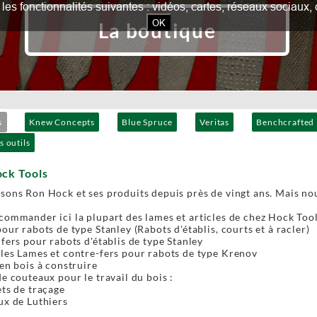
our les fonctionnalités suivantes : vidéos, cartes, réseaux socia
OK
La boutique
s
Knew Concepts
Blue Spruce
Veritas
Benchcrafted
s outils
ock Tools
sons Ron Hock et ses produits depuis près de vingt ans. Mais no
ommander ici la plupart des lames et articles de chez Hock Tool
our rabots de type Stanley (Rabots d'établis, courts et à racler)
fers pour rabots d'établis de type Stanley
es Lames et contre-fers pour rabots de type Krenov
en bois à construire
e couteaux pour le travail du bois :
ts de traçage
x de Luthiers