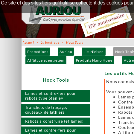
Ce site et des sites tiers qu'il utilise collectent des cookies p
Accueil
>
La boutique
> Hock Tools
Promotions
Auriou
Lie-Nielsen
Hock Tool
Affûtage et entretien
Produits Nano Hone
Autre
Les outils H
Hock Tools
Nous connais
Vous pouvez c
Lames et contre-fers pour
Lames p
rabots type Stanley
Contre-
Ensembl
Tranchets de traçage,
Rabots 
couteaux de luthiers
Lames d
Rabots à construire (et lames)
Tranche
Couteau
Lames et contre-fers pour
Affiloir