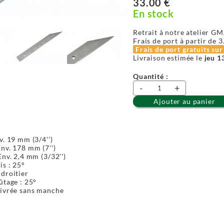
33.00 €
En stock
Retrait à notre atelier GM
Frais de port à partir de
3
Frais de port gratuits su
Livraison estimée le
jeu 1
Quantité :
-
+
Ajouter au panier
v. 19 mm (3/4'')
nv. 178 mm (7'')
Env. 2,4 mm (3/32'')
is : 25°
 droitier
ûtage : 25°
livrée sans manche