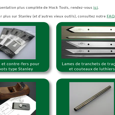
sentation plus complète de Hock Tools, rendez-vous
ici
.
r plus sur Stanley (et d'autres vieux outils), consultez notre
FAQ
 et contre-fers pour
Lames de tranchets de tra
bots type Stanley
et couteaux de luthier
.
.