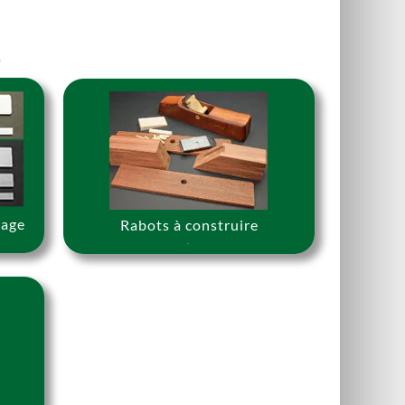
.
çage
Rabots à construire
s
.