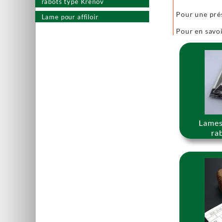
rabots type Krenov
Pour une pré
Lame pour affiloir
Pour en savoi
Lames
ra