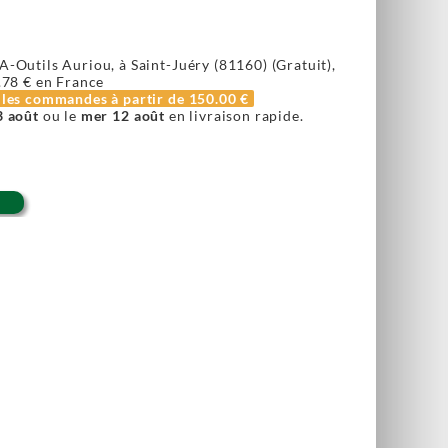
A-Outils Auriou, à Saint-Juéry (81160) (Gratuit),
.78 €
en France
r les commandes à partir de
150.00 €
3 août
ou le
mer 12 août
en livraison rapide.