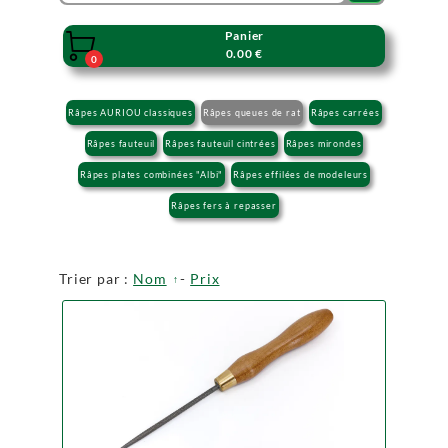
Panier

0.00 €
0
Râpes AURIOU classiques
Râpes queues de rat
Râpes carrées
Râpes fauteuil
Râpes fauteuil cintrées
Râpes mirondes
Râpes plates combinées "Albi"
Râpes effilées de modeleurs
Râpes fers à repasser
Trier par :
Nom
-
Prix