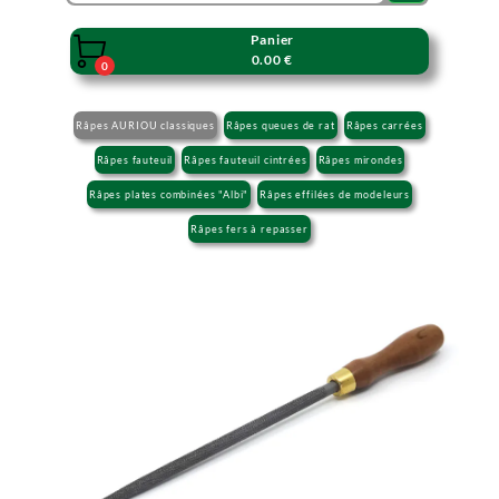
Panier

0.00 €
0
Râpes AURIOU classiques
Râpes queues de rat
Râpes carrées
Râpes fauteuil
Râpes fauteuil cintrées
Râpes mirondes
Râpes plates combinées "Albi"
Râpes effilées de modeleurs
Râpes fers à repasser