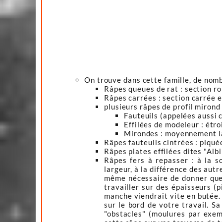
On trouve dans cette famille, de nom
Râpes queues de rat : section ro
Râpes carrées : section carrée e
plusieurs râpes de profil mirond 
Fauteuils (appelées aussi 
Effilées de modeleur : ét
Mirondes : moyennement la
Râpes fauteuils cintrées : piqué
Râpes plates effilées dites "Alb
Râpes fers à repasser : à la so
largeur, à la différence des aut
même nécessaire de donner quel
travailler sur des épaisseurs (p
manche viendrait vite en butée. 
sur le bord de votre travail. S
"obstacles" (moulures par exem