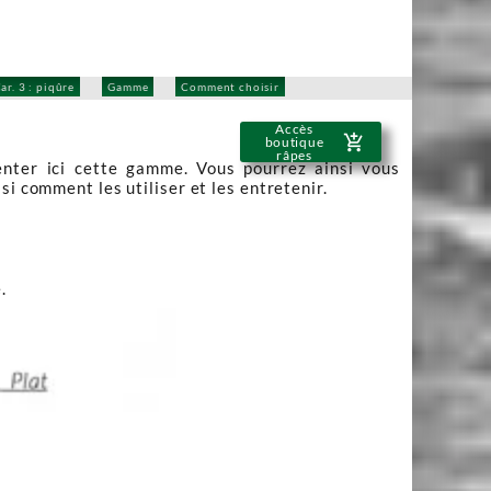
ar. 3 : piqûre
Gamme
Comment choisir
Accès
add_shopping_cart
boutique
râpes
nter ici cette gamme. Vous pourrez ainsi vous
si comment les utiliser et les entretenir.
.