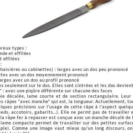
breux types :
nde et effilées
t effilées
:
chaisières ou cabinettes) : larges avec un dos peu prononcé
roites avec un dos moyennement prononcé
rges avec un dos au profil prononcé
es seulement sur le dos. Elles sont cintrées et les dos devien
i" : avec une piqûre différente sur chacune des faces
ie décalée, lame courte et de section rectangulaire. Leur 
res râpes "avec manche" qui est, la longueur. Actuellement, t
ques précisions sur l'usage de cette râpe à l'aspect quel
ieds, accotoirs, gabarits...). Elle ne permt pas de travaille
la râpe fer à repasser est conçue avec un manche décalé de l
a lame compacte permet de travailler sur des petites surfac
ple). Comme une image vaut mieux qu'un long discours, on