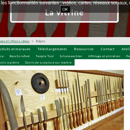
our les fonctionnalités suivantes : vidéos, cartes, réseaux socia
OK
La vitrine
pes et rifloirs-râpes
> Râpes
oduits et marques
Téléchargements
Ressources
Contact
Atel
uce
Benchcrafted
Temple Tool
Scharwaechter
Affûtage et entretien
Pe
tils à plâtre
Outils de sculpture sur marbre