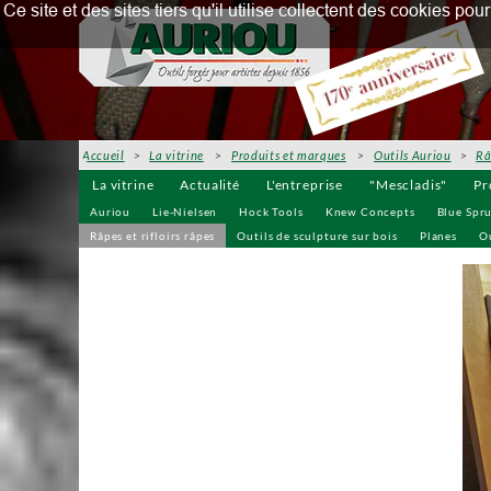
Ce site et des sites tiers qu'il utilise collectent des cookies p
Accueil
>
La vitrine
>
Produits et marques
>
Outils Auriou
>
Râ
La vitrine
Actualité
L'entreprise
"Mescladis"
Pr
Auriou
Lie-Nielsen
Hock Tools
Knew Concepts
Blue Spr
Râpes et rifloirs râpes
Outils de sculpture sur bois
Planes
Ou