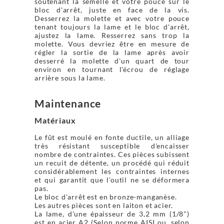
soutenant la semelle et votre pouce sur le
bloc d'arrêt, juste en face de la vis.
Desserrez la molette et avec votre pouce
tenant toujours la lame et le bloc d'arrêt,
ajustez la lame. Resserrez sans trop la
molette. Vous devriez être en mesure de
régler la sortie de la lame après avoir
desserré la molette d'un quart de tour
environ en tournant l'écrou de réglage
arrière sous la lame.
Maintenance
Matériaux
Le fût est moulé en fonte ductile, un alliage
très résistant susceptible d'encaisser
nombre de contraintes. Ces pièces subissent
un recuit de détente, un procédé qui réduit
considérablement les contraintes internes
et qui garantit que l'outil ne se déformera
pas.
Le bloc d'arrêt est en bronze-manganèse.
Les autres pièces sont en laiton et acier.
La lame, d'une épaisseur de 3,2 mm (1/8")
est en acier A2 (Selon norme AISI ou, selon