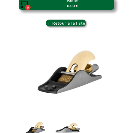
Panier

0.00 €
0
← Retour à la liste