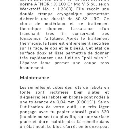
norme AFNOR : X 100 Cr Mo V 5 ou, selon
Werkstoff No. : 1.2363). Elle reçoit une
double trempe cryogénique permettant
d'obtenir une dureté de 60-62 HRC. Ce
choix de matériaux et ce traitement
thermique donnent l'assurance d'un
tranchant très fin conservant très
longtemps l'affûtage. Après le traitement
thermique, la lame est entièrement rectifiée
sur la face, le dos et le biseau. Cet état de
surface doux et lisse permettra de donner
très rapidement une finition "poli-miroir".
L'épaisse lame permet une coupe sans
broutement.
Maintenance
Les semelles et côtés des fûts de rabots en
fonte sont rectifiées bien plates et
d'équerre; les rabots en bronze sont rodés à
une tolérance de 0,04 mm (0.0015"). Selon
l'utilisation de votre outil, un très léger
ponçage avec tu papier abrasif grain 320
(humide ou sec) ou plus fin, sur une surface
plane et dure maintiendra la semelle dans
un état neuf. Le bloc d'arrêt en bronze peut