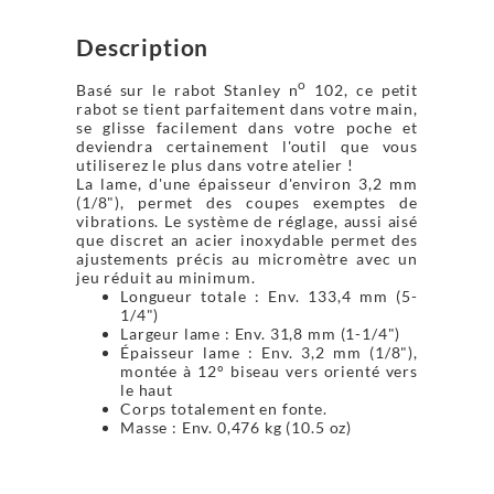
Description
o
Basé sur le rabot Stanley n
102, ce petit
rabot se tient parfaitement dans votre main,
se glisse facilement dans votre poche et
deviendra certainement l'outil que vous
utiliserez le plus dans votre atelier !
La lame, d'une épaisseur d'environ 3,2 mm
(1/8"), permet des coupes exemptes de
vibrations. Le système de réglage, aussi aisé
que discret an acier inoxydable permet des
ajustements précis au micromètre avec un
jeu réduit au minimum.
Longueur totale : Env. 133,4 mm (5-
1/4")
Largeur lame : Env. 31,8 mm (1-1/4")
Épaisseur lame : Env. 3,2 mm (1/8"),
montée à 12° biseau vers orienté vers
le haut
Corps totalement en fonte.
Masse : Env. 0,476 kg (10.5 oz)