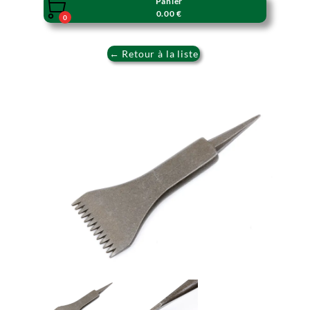
Panier

0.00 €
0
← Retour à la liste