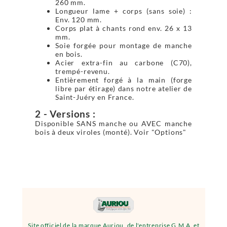
260 mm.
Longueur lame + corps (sans soie) :
Env. 120 mm.
Corps plat à chants rond env. 26 x 13
mm.
Soie forgée pour montage de manche
en bois.
Acier extra-fin au carbone (C70),
trempé-revenu.
Entièrement forgé à la main (forge
libre par étirage) dans notre atelier de
Saint-Juéry en France.
2 - Versions :
Disponible SANS manche ou AVEC manche
bois à deux viroles (monté). Voir "Options"
Site officiel de la marque Auriou, de l'entreprise G.M.A. et