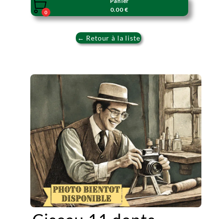
Panier

0.00 €
0
← Retour à la liste