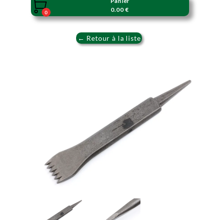
Panier

0.00 €
0
← Retour à la liste