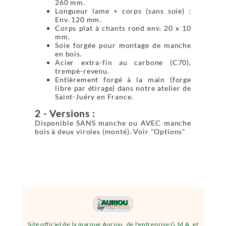
260 mm.
Longueur lame + corps (sans soie) :
Env. 120 mm.
Corps plat à chants rond env. 20 x 10
mm.
Soie forgée pour montage de manche
en bois.
Acier extra-fin au carbone (C70),
trempé-revenu.
Entièrement forgé à la main (forge
libre par étirage) dans notre atelier de
Saint-Juéry en France.
2 - Versions :
Disponible SANS manche ou AVEC manche
bois à deux viroles (monté). Voir "Options"
Site officiel de la marque Auriou, de l'entreprise G.M.A. et