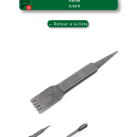
Panier

0.00 €
0
← Retour à la liste