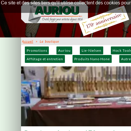
Ce site et des sites tiers qu'il utilise collectent des cookies p
Accueil
> La boutique
Promotions
Auriou
Lie-Nielsen
Hock Tool
Affûtage et entretien
Produits Nano Hone
Autre