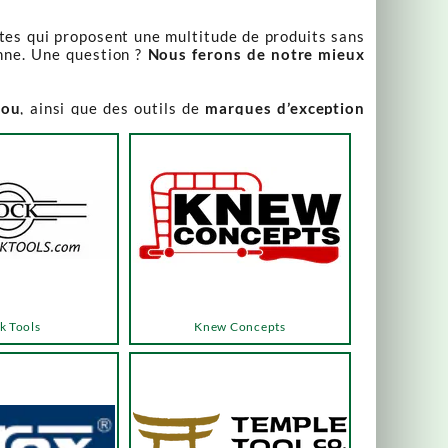
stes qui proposent une multitude de produits sans
nne. Une question ?
Nous ferons de notre mieux
iou
, ainsi que des outils de
marques d’exception
our leur qualité irréprochable
.
rix attractifs, toujours expliqués. Vous pouvez y
varier, alors n’hésitez pas à nous contacter pour
es menus ou les boutons dédiés, qui vous mèneront
k Tools
Knew Concepts