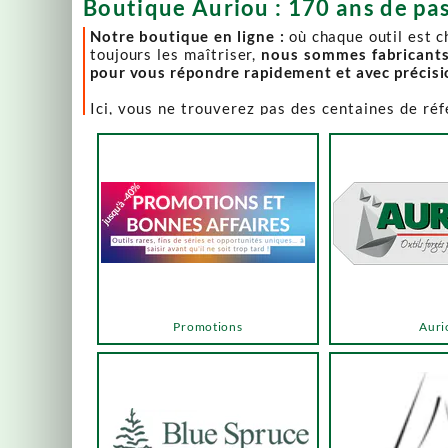
Boutique Auriou : 170 ans de pas
Notre boutique en ligne :
où chaque outil est 
toujours les maîtriser,
nous sommes fabricant
pour vous répondre rapidement et avec précis
Ici, vous ne trouverez pas des centaines de ré
comme Lie-Nielsen, Hock Tools, Nano Hone, Blu
Notre page "Promotions" (ou bonnes affaires) es
accéder via les menus ou les boutons ci-dessous
Un produit en rupture de stock ? Nous travaillo
en savoir plus.
En bas de cette page, découvrez l’intégralité d
vers des sélections adaptées à vos besoins.
Promotions
Auri