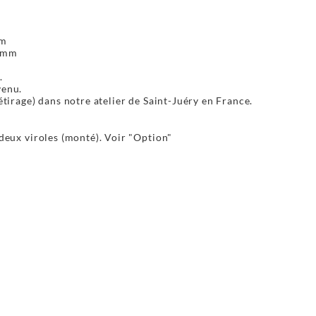
mm
0 mm
.
venu.
étirage) dans notre atelier de Saint-Juéry en France.
eux viroles (monté). Voir "Option"