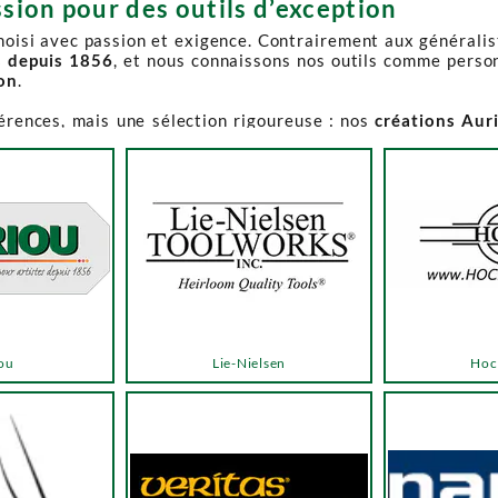
sion pour des outils d’exception
choisi avec passion et exigence. Contrairement aux générali
s depuis 1856
, et nous connaissons nos outils comme perso
ion
.
férences, mais une sélection rigoureuse : nos
créations Aur
e-Spruce Toolworks, Knew Concepts, Temple Tool,
reconnues p
t en permanence accessible et propose des produits à des p
.
ns activement à son réapprovisionnement. Les délais peuvent 
e notre catalogue. Pour affiner votre recherche, utilisez l
ou
Lie-Nielsen
Hoc