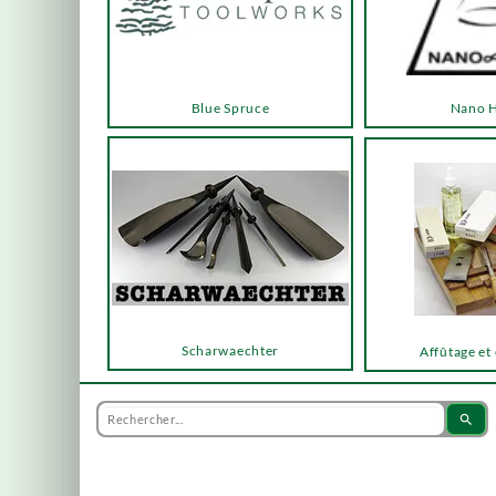
Blue Spruce
Nano 
Scharwaechter
Affûtage et
search