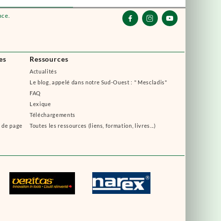
nce.



es
Ressources
Actualités
Le blog, appelé dans notre Sud-Ouest : " Mescladis"
FAQ
Lexique
Téléchargements
s de page
Toutes les ressources (liens, formation, livres...)