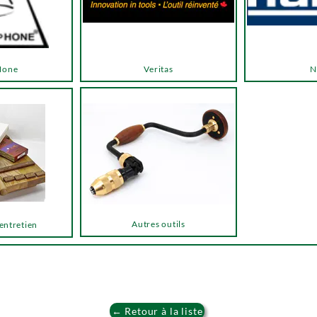
Hone
Veritas
N
Autres outils
 entretien
← Retour à la liste