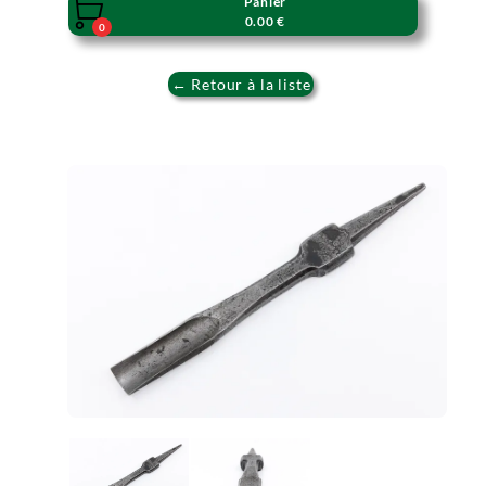
Panier

0.00 €
0
← Retour à la liste