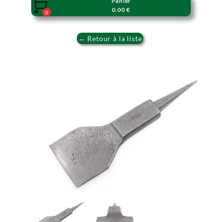
Panier

0.00 €
0
← Retour à la liste